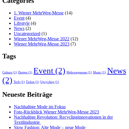
Categories
1. Wiener MehrWeg-Messe
(14)
Event
(4)
Lifestyle
(4)
News
(2)
Uncategorized
(1)
Wiener MehrWeg-Messe 2022
(12)
Wiener MehrWeg-Messe 2023
(7)
Tags
Event
(2)
News
Culture
(1)
Design
(1)
Mehrwegmesse
(1)
Music
(1)
(2)
Tech
(1)
Ticket
(1)
Upcycling
(1)
Neueste Beiträge
Nachhaltige Mode im Fokus
Foto-Rückblick Wiener MehrWeg-Messe 2023
Nachhaltige Revolution: Recyclinginnovationen in der
Textilindustrie
Slow Fashion: Alte Mode – neue Mode