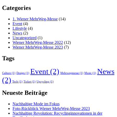
Categories
1. Wiener MehrWeg-Messe
(14)
Event
(4)
Lifestyle
(4)
News
(2)
Uncategorized
(1)
Wiener MehrWeg-Messe 2022
(12)
Wiener MehrWeg-Messe 2023
(7)
Tags
Event
(2)
News
Culture
(1)
Design
(1)
Mehrwegmesse
(1)
Music
(1)
(2)
Tech
(1)
Ticket
(1)
Upcycling
(1)
Neueste Beiträge
Nachhaltige Mode im Fokus
Foto-Rückblick Wiener MehrWeg-Messe 2023
Nachhaltige Revolution: Recyclinginnovationen in der